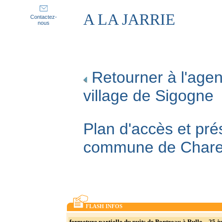
A LA JARRIE
Contactez-
nous
Retourner à l'agen
village de Sigogne
Plan d'accès et pré
commune de Char
FLASH INFOS
fermeture partielle du puits de Pontreau à Rulle _ 25 ju