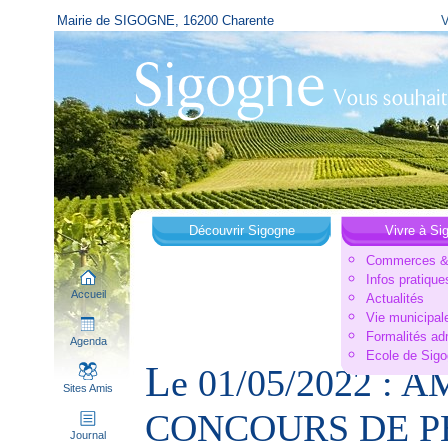
Mairie de SIGOGNE, 16200 Charente
V
Découvrir Sigogne
Vivre à Si
Commerces & 
Infos pratique
Accueil
Actualités
Vie municipal
Formalités ad
Agenda
Ecole de Sig
L
e 01/05/2022 : 
Sites Amis
CONCOURS DE P
Journal