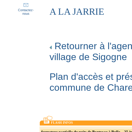
A LA JARRIE
Contactez-
nous
Retourner à l'agen
village de Sigogne
Plan d'accès et pré
commune de Char
FLASH INFOS
fermeture partielle du puits de Pontreau à Rulle _ 25 ju