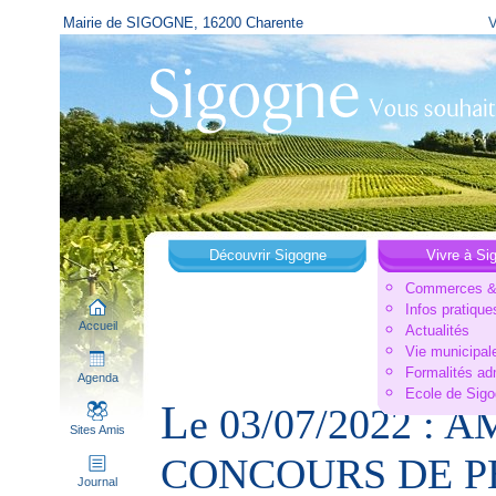
Mairie de SIGOGNE, 16200 Charente
V
Découvrir Sigogne
Vivre à Si
Commerces & 
Infos pratique
Accueil
Actualités
Vie municipal
Formalités ad
Agenda
Ecole de Sig
L
e 03/07/2022 : 
Sites Amis
CONCOURS DE P
Journal