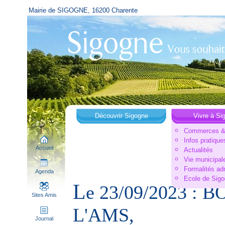
Mairie de SIGOGNE, 16200 Charente
Découvrir Sigogne
Vivre à Si
Commerces & 
Infos pratique
Accueil
Actualités
Vie municipal
Formalités ad
Agenda
Ecole de Sig
L
e 23/09/2023 :
Sites Amis
L'AMS,
Journal