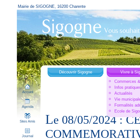
Mairie de SIGOGNE, 16200 Charente
Découvrir Sigogne
Vivre à Si
Commerces & 
Infos pratique
Accueil
Actualités
Vie municipal
Formalités ad
Agenda
Ecole de Sig
L
e 08/05/2024 :
Sites Amis
COMMEMORATIV
Journal