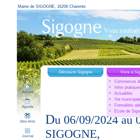
Mairie de SIGOGNE, 16200 Charente
Découvrir Sigogne
Vivre à Si
Commerces & 
Infos pratique
Accueil
Actualités
Vie municipal
Formalités ad
Agenda
Ecole de Sig
D
u 06/09/2024 au
Sites Amis
SIGOGNE,
Journal