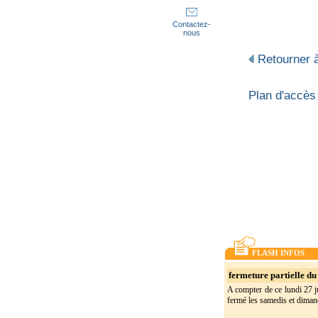
Contactez-
nous
Retourner à
Plan d'accès
FLASH INFOS
fermeture partielle du 
A compter de ce lundi 27 ju
fermé les samedis et dimanc