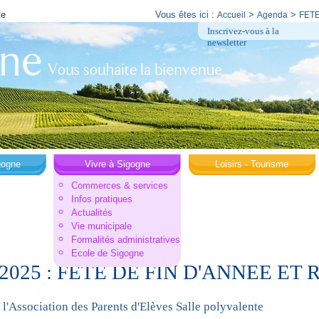
te
Vous êtes ici :
>
>
Accueil
Agenda
FETE
Inscrivez-vous à la
newsletter
gogne
Vivre à Sigogne
Loisirs - Tourisme
Commerces & services
Infos pratiques
Actualités
Vie municipale
Formalités administratives
Ecole de Sigogne
6/2025 : FETE DE FIN D'ANNEE ET
 l'Association des Parents d'Elèves Salle polyvalente