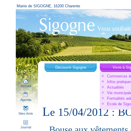
Mairie de SIGOGNE, 16200 Charente
Découvrir Sigogne
Vivre à Si
Commerces & 
Infos pratique
Accueil
Actualités
Vie municipal
Formalités ad
Agenda
Ecole de Sig
L
e 15/04/2012 :
Sites Amis
Bouse aux vêtements 
Journal