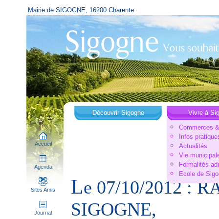
Mairie de SIGOGNE, 16200 Charente
Découvrir Sigogne
Vivre à Si
Commerces & 
Infos pratique
Accueil
Actualités
Vie municipal
Formalités ad
Agenda
Ecole de Sig
L
e 07/10/2012 :
Sites Amis
SIGOGNE,
Journal