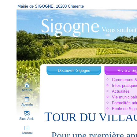
Mairie de SIGOGNE, 16200 Charente
Découvrir Sigogne
Vivre à Si
Commerces & 
Infos pratique
Accueil
Actualités
Vie municipal
Formalités ad
Agenda
Ecole de Sig
T
OUR DU VILLA
Sites Amis
Pour une première app
Journal