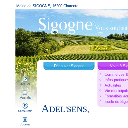
Mairie de SIGOGNE, 16200 Charente
Découvrir Sigogne
Vivre à Si
Commerces & 
Infos pratique
Accueil
Actualités
Vie municipal
Formalités ad
Agenda
Ecole de Sig
A
DEL'SENS,
Sites Amis
Journal