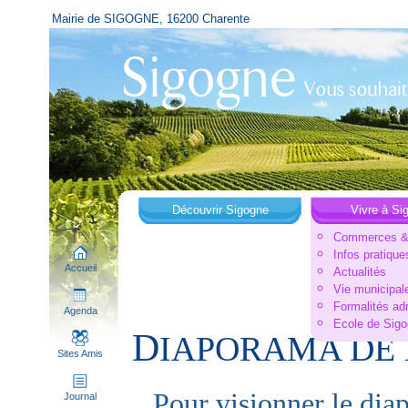
Mairie de SIGOGNE, 16200 Charente
Découvrir Sigogne
Vivre à Si
Commerces & 
Infos pratique
Accueil
Actualités
Vie municipal
Formalités ad
Agenda
Ecole de Sig
D
IAPORAMA DE L
Sites Amis
Pour visionner le diapo
Journal