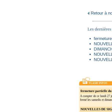
Retour à not
Les dernières
fermeture 
NOUVELL
DIMANCH
NOUVELL
NOUVELL
FLASH INFOS
fermeture partielle du 
A compter de ce lundi 27 ju
fermé les samedis et dimanc
NOUVELLES DE SIGO