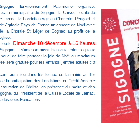
S
igogne
E
nvironnement
P
atrimoine organise,
ec la municipalité de Sigogne, la Caisse Locale de
de Jarnac, la Fondation Agir en Charente -Périgord et
dit-Agricole Pays de France un concert de Noël avec
n de la Chorale St Léger de Cognac au profit de la
église.
Dimanche 18 décembre à 16 heures
lieu le
 Sigogne. Il s'adresse aussi bien aux enfants qu'aux
 souci de faire partager la joie de Noël au maximum
trée sera gratuite pour les enfants.( entrée adultes : 8
cert, aura lieu dans les locaux de la mairie au 1er
 de la participation des Fondations du Crédit Agricole
restauration de l'église, en présence du maire et des
igogne, du Président de la Caisse Locale de Jarnac,
s des deux Fondations.