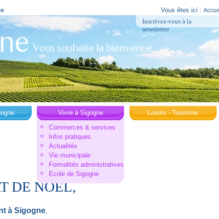
te
Vous êtes ici :
Accue
Inscrivez-vous à la
newsletter
gogne
Vivre à Sigogne
Loisirs - Tourisme
Commerces & services
Infos pratiques
Actualités
Vie municipale
Formalités administratives
Ecole de Sigogne
T DE NOEL,
t à Sigogne
,