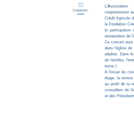
L'
A
ssociation
Contactez-
conjointement av
nous
Crédit Agricole 
la Fondation Cré
la participatio
restauration de l'
Ce concert aura 
dans l'église de
adultes. Dans le
de familles, l'en
euros )
A l'issue du con
étage, la remise
au profit de la 
conseillers de S
et des Président