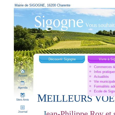
Mairie de SIGOGNE, 16200 Charente
Découvrir Sigogne
Vivre à Si
Commerces & 
Infos pratique
Accueil
Actualités
Vie municipal
Formalités ad
Agenda
Ecole de Sig
M
EILLEURS VOE
Sites Amis
J
ean-Philippe Roy et 
Journal