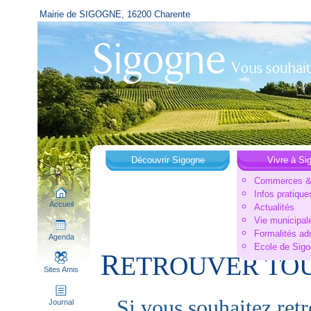
Mairie de SIGOGNE, 16200 Charente
Découvrir Sigogne
Vivre à Si
Commerces & 
Infos pratique
Accueil
Actualités
Vie municipal
Formalités ad
Agenda
Ecole de Sig
R
ETROUVER TOU
Sites Amis
Si vous souhaitez retro
Journal