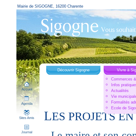
Mairie de SIGOGNE, 16200 Charente
Découvrir Sigogne
Vivre à Si
Commerces & 
Infos pratique
Accueil
Actualités
Vie municipal
Formalités ad
Agenda
Ecole de Sig
L
ES PROJETS EN
Sites Amis
Le maire et son con
Journal