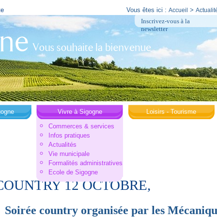
te
Vous êtes ici :
>
Accueil
Actualit
Inscrivez-vous à la
newsletter
gogne
Vivre à Sigogne
Loisirs - Tourisme
Commerces & services
Infos pratiques
Actualités
Vie municipale
Formalités administratives
Ecole de Sigogne
COUNTRY 12 OCTOBRE,
country organisée par les Mécaniqu