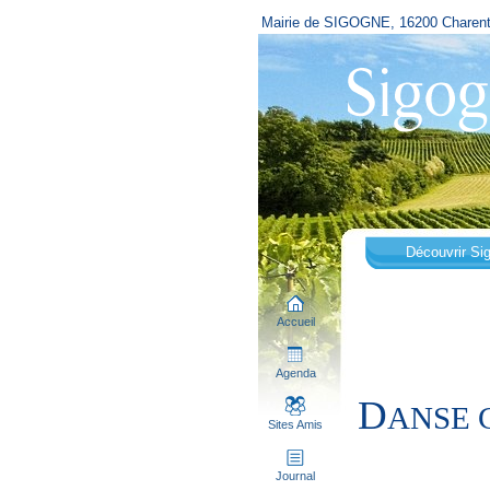
Mairie de SIGOGNE, 16200 Charen
Découvrir Si
Accueil
Agenda
D
ANSE 
Sites Amis
Soirée 
Journal