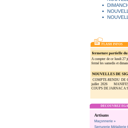
DIMANCH
NOUVELL
NOUVELL
FLASH INFOS
fermeture partielle du 
A compter de ce lundi 27 ju
fermé les samedis et dimanc
NOUVELLES DE SIGO
COMPTE-RENDU DE CON
juillet 2026 MANIF
COUPS DE JARNAC A SI
DECOUVREZ EGAL
Artisans
Maçonnerie »
Serrurerie Métallerie