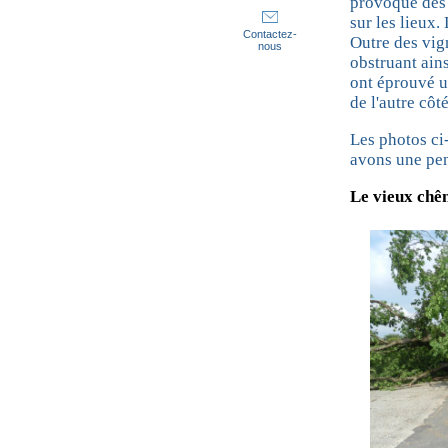
provoqué des 
sur les lieux.
Contactez-
Outre des vign
nous
obstruant ain
ont éprouvé u
de l'autre côt
Les photos ci
avons une pen
Le vieux chê