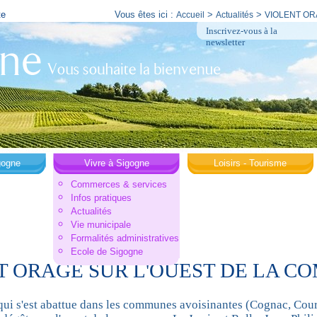
te
Vous êtes ici :
>
>
Accueil
Actualités
VIOLENT OR
Inscrivez-vous à la
newsletter
gogne
Vivre à Sigogne
Loisirs - Tourisme
Commerces & services
Infos pratiques
Actualités
Vie municipale
Formalités administratives
Ecole de Sigogne
T ORAGE SUR L'OUEST DE LA C
qui s'est abattue dans les communes avoisinantes (Cognac, Courb