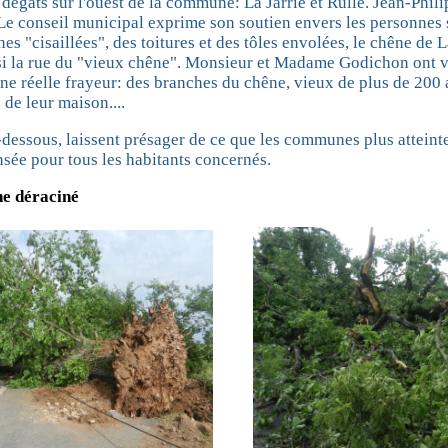
dégâts sur l'ouest de la commune: La Jarrie et Rulle. Jean-Phili
 Le conseil municipal exprime son soutien envers les personnes s
es "cisaillées", des toitures et des tôles envolées, le chêne de La
si la rue du "vieux chêne". Monsieur et Madame Godichon ont 
ne réelle frayeur: des branches du chêne, vieux de plus de 200 a
é de leur maison....
-dessous, laissent présager de ce que les communes plus atteinte
sée pour tous les habitants concernés.
ne déraciné