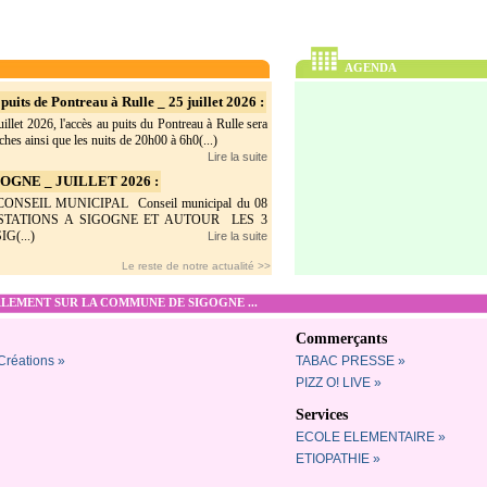
AGENDA
puits de Pontreau à Rulle _ 25 juillet 2026 :
illet 2026, l'accès au puits du Pontreau à Rulle sera
hes ainsi que les nuits de 20h00 à 6h0(...)
Lire la suite
GNE _ JUILLET 2026 :
SEIL MUNICIPAL Conseil municipal du 08
ESTATIONS A SIGOGNE ET AUTOUR LES 3
G(...)
Lire la suite
Le reste de notre actualité >>
EMENT SUR LA COMMUNE DE SIGOGNE ...
Commerçants
 Créations »
TABAC PRESSE »
PIZZ O! LIVE »
Services
ECOLE ELEMENTAIRE »
ETIOPATHIE »