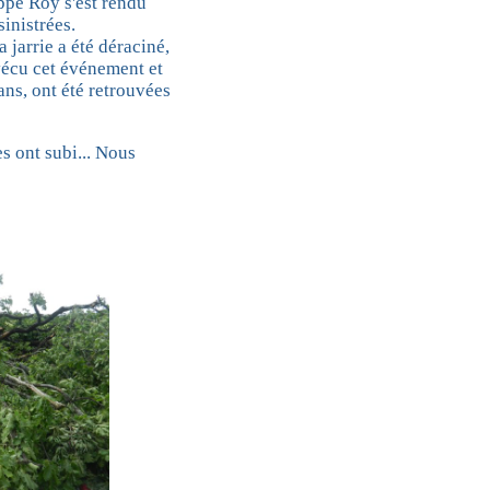
ppe Roy s'est rendu
inistrées.
 jarrie a été déraciné,
vécu cet événement et
ns, ont été retrouvées
s ont subi... Nous