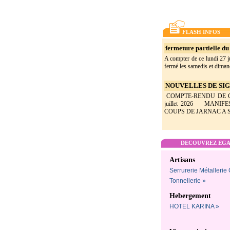
FLASH INFOS
fermeture partielle du 
A compter de ce lundi 27 ju
fermé les samedis et dimanc
NOUVELLES DE SIGO
COMPTE-RENDU DE CON
juillet 2026 MANIF
COUPS DE JARNAC A SI
DECOUVREZ EGAL
Artisans
Serrurerie Métallerie
Tonnellerie »
Hebergement
HOTEL KARINA »