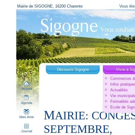
Mairie de SIGOGNE, 16200 Charente
Vous ête
Découvrir Sigogne
Vivre à Si
Commerces & 
Infos pratique
Accueil
Actualités
Vie municipal
Formalités ad
Agenda
Ecole de Sig
M
AIRIE: CONGES
Sites Amis
SEPTEMBRE,
Journal