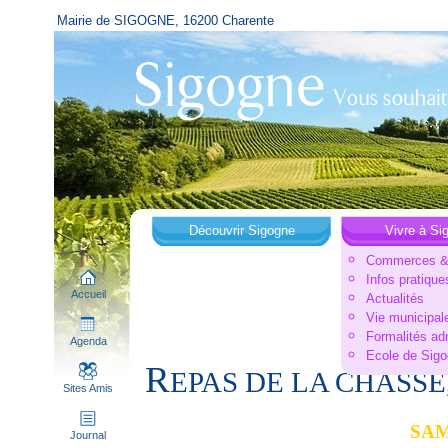
Mairie de SIGOGNE, 16200 Charente
Découvrir Sigogne
Vivre à Si
Commerces & 
Infos pratique
Accueil
Actualités
Vie municipal
Formalités ad
Agenda
Ecole de Sig
R
EPAS DE LA CHASSE
Sites Amis
SAM
Journal