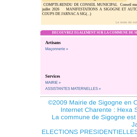
COMPTE-RENDU DE CONSEIL MUNICIPAL Conseil munic
juillet 2026 MANIFESTATIONS A SIGOGNE ET AU
COUPS DE JARNAC A SIG(...)
Le reste de not
DECOUVREZ EGALEMENT SUR LA COMMUNE DE SI
Artisans
Maçonnerie »
Services
MAIRIE »
ASSISTANTES MATERNELLES »
©2009 Mairie de Sigogne en C
Internet Charente : Hexa 
La commune de Sigogne es
J
ELECTIONS PRESIDENTIELLES 2