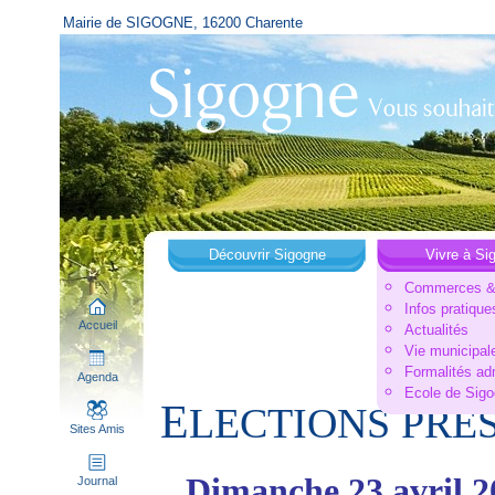
Mairie de SIGOGNE, 16200 Charente
Découvrir Sigogne
Vivre à Si
Commerces & 
Infos pratique
Accueil
Actualités
Vie municipal
Formalités ad
Agenda
Ecole de Sig
E
LECTIONS PRES
Sites Amis
Dimanche 23 avril 2
Journal