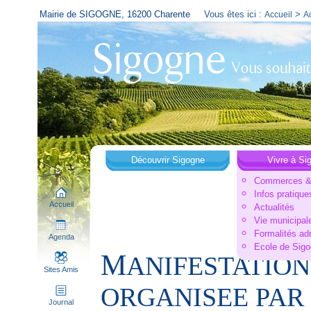
Mairie de SIGOGNE, 16200 Charente
Vous êtes ici :
>
Accueil
Ac
Découvrir Sigogne
Vivre à Si
Commerces & 
Infos pratique
Accueil
Actualités
Vie municipal
Formalités ad
Agenda
Ecole de Sig
M
ANIFESTATION
Sites Amis
ORGANISEE PAR
Journal