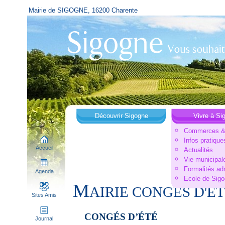
Mairie de SIGOGNE, 16200 Charente
Découvrir Sigogne
Vivre à Si
Commerces & 
Infos pratique
Accueil
Actualités
Vie municipal
Formalités ad
Agenda
Ecole de Sig
M
AIRIE CONGES D'ET
Sites Amis
CONGÉS D’ÉTÉ
Journal