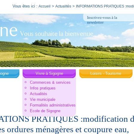
Vous êtes ici :
>
>
Accueil
Actualités
INFORMATIONS PRATIQUES :modifica
Inscrivez-vous à la
newsletter
gogne
Vivre à Sigogne
Loisirs - Tourisme
Commerces & services
Infos pratiques
Actualités
Vie municipale
Formalités administratives
Ecole de Sigogne
IONS PRATIQUES :modification dat
es ordures ménagères et coupure eau,