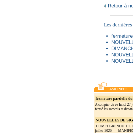
Retour à not
Les dernières
fermeture 
NOUVELL
DIMANCH
NOUVELL
NOUVELL
FLASH INFOS
fermeture partielle du 
A compter de ce lundi 27 ju
fermé les samedis et dimanc
NOUVELLES DE SIGO
COMPTE-RENDU DE CON
juillet 2026 MANIF