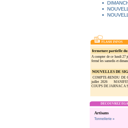
DIMANCH
NOUVELL
NOUVELL
FLASH INFOS
fermeture partielle du 
A compter de ce lundi 27 ju
fermé les samedis et dimanc
NOUVELLES DE SIGO
COMPTE-RENDU DE CON
juillet 2026 MANIF
COUPS DE JARNAC A SI
DECOUVREZ EGAL
Artisans
Tonnellerie »