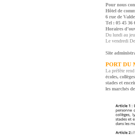
Pour nous cont
Hôtel de com
6 rue de Vald
Tel : 05 45 36 
Horaires d’ouv
Du lundi au je
Le vendredi De
Site administra
PORT DU M
La préfète ren
écoles, collèg
stades et encei
les marchés de