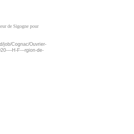
lteur de Sigogne pour
rd/job/Cognac/Ouvrier-
20----H-F---rgion-de-