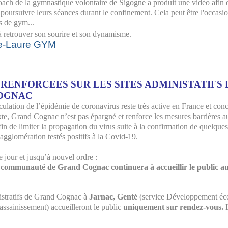
ach de la gymnastique volontaire de Sigogne a produit une vidéo afin qu
 poursuivre leurs séances durant le confinement. Cela peut être l'occasi
s de gym...
 à retrouver son sourire et son dynamisme.
ie-Laure GYM
RENFORCEES SUR LES SITES ADMINISTATIFS 
OGNAC
rculation de l’épidémie de coronavirus reste très active en France et conce
e, Grand Cognac n’est pas épargné et renforce les mesures barrières au 
fin de limiter la propagation du virus suite à la confirmation de quelques
glomération testés positifs à la Covid-19.
 jour et jusqu’à nouvel ordre :
e communauté de Grand Cognac continuera à accueillir le public a
istratifs de Grand Cognac à
Jarnac, Genté
(service Développement é
 assainissement) accueilleront le public
uniquement sur rendez-vous.