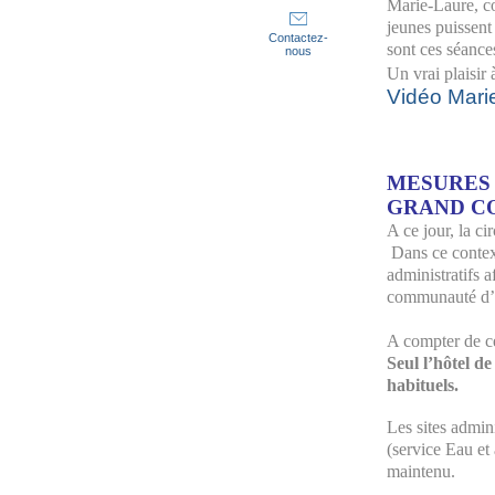
Marie-Laure, co
jeunes puissent
Contactez-
sont ces séance
nous
Un vrai plaisir
Vidéo Mar
MESURES 
GRAND C
A ce jour, la ci
Dans ce context
administratifs a
communauté d’ag
A compter de ce
Seul l’hôtel d
habituels.
Les sites admin
(service Eau et
maintenu.