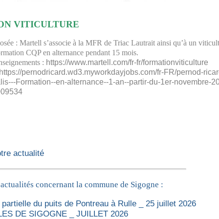
ON VITICULTURE
osée :
Martell s’associe à la MFR de Triac Lautrait ainsi qu’à un viticu
ormation CQP en alternance pendant 15 mois.
enseignements :
https://www.martell.com/fr-fr/formationviticulture
https://pernodricard.wd3.myworkdayjobs.com/fr-FR/pernod-rica
alis---Formation--en-alternance--1-an--partir-du-1er-novembre-20
009534
re actualité
 actualités concernant la commune de Sigogne :
partielle du puits de Pontreau à Rulle _ 25 juillet 2026
ES DE SIGOGNE _ JUILLET 2026