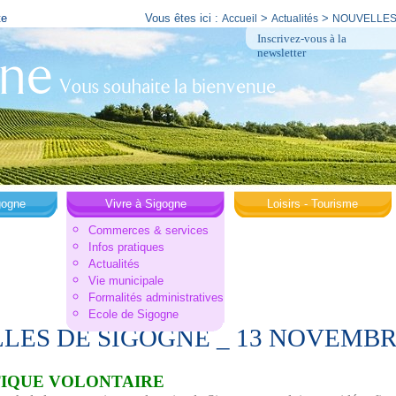
te
Vous êtes ici :
>
>
Accueil
Actualités
NOUVELLES
Inscrivez-vous à la
newsletter
gogne
Vivre à Sigogne
Loisirs - Tourisme
Commerces & services
Infos pratiques
Actualités
Vie municipale
Formalités administratives
Ecole de Sigogne
LES DE SIGOGNE _ 13 NOVEMBRE
TIQUE VOLONTAIRE