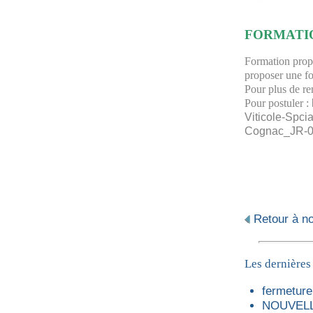
FORMATI
Formation prop
proposer une f
Pour plus de r
Pour postuler :
Viticole-Spci
Cognac_JR-
Retour à not
Les dernières
fermeture 
NOUVELL