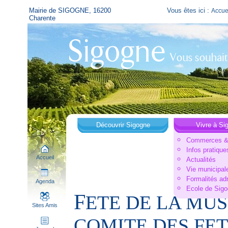
Mairie de SIGOGNE, 16200
Vous êtes ici :
Accue
Charente
Découvrir Sigogne
Vivre à Si
Commerces & 
Infos pratique
Accueil
Actualités
Vie municipal
Formalités ad
Agenda
Ecole de Sig
F
ETE DE LA MUS
Sites Amis
COMITE DES FET