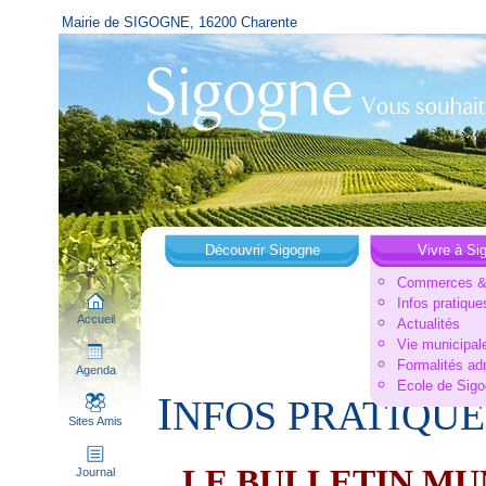
Mairie de SIGOGNE, 16200 Charente
Découvrir Sigogne
Vivre à Si
Commerces & 
Infos pratique
Accueil
Actualités
Vie municipal
Formalités ad
Agenda
Ecole de Sig
I
NFOS PRATIQUES_
Sites Amis
LE BULLETIN MU
Journal