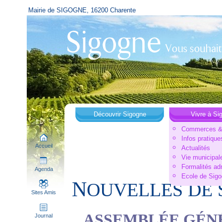
Mairie de SIGOGNE, 16200 Charente
Découvrir Sigogne
Vivre à Si
Commerces & 
Infos pratique
Accueil
Actualités
Vie municipal
Formalités ad
Agenda
Ecole de Sig
N
OUVELLES DE 
Sites Amis
ASSEMBLÉE GÉNÉ
Journal