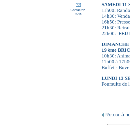
SAMEDI 11
11h00: Rando
Contactez-
nous
14h30: Vendan
16h50: Presse
21h30: Retra
22h00:
FEU 
DIMANCHE 
19 ème BRI
10h30: Anima
11h00 à 17h00
Buffet - Buve
LUNDI 13 
Poursuite de l
Retour à not