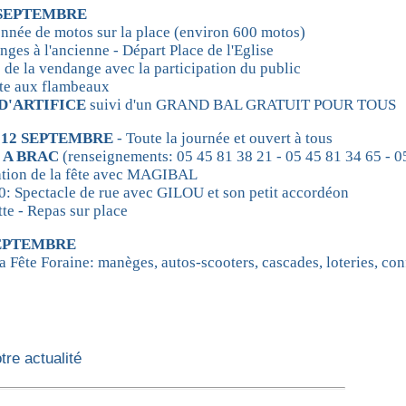
 SEPTEMBRE
nnée de motos sur la place (environ 600 motos)
ges à l'ancienne - Départ Place de l'Eglise
 de la vendange avec la participation du public
ite aux flambeaux
D'ARTIFICE
suivi d'un GRAND BAL GRATUIT POUR TOUS
12 SEPTEMBRE
- Toute la journée et ouvert à tous
C A BRAC
(renseignements: 05 45 81 38 21 - 05 45 81 34 65 - 0
tion de la fête avec MAGIBAL
: Spectacle de rue avec GILOU et son petit accordéon
tte - Repas sur place
SEPTEMBRE
a Fête Foraine: manèges, autos-scooters, cascades, loteries, conf
re actualité