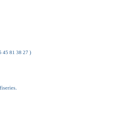
5 45 81 38 27 )
iseries.