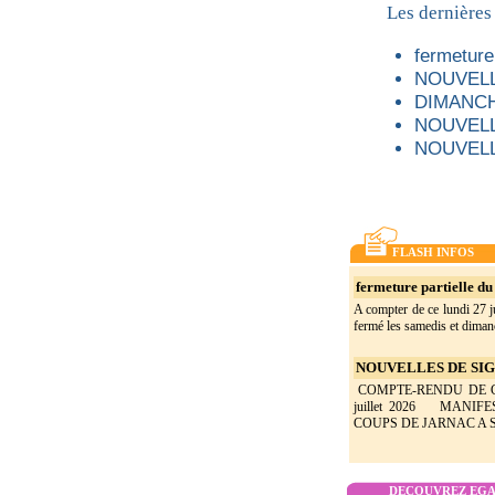
Les dernières
fermeture 
NOUVELL
DIMANCH
NOUVELL
NOUVELL
FLASH INFOS
fermeture partielle du 
A compter de ce lundi 27 ju
fermé les samedis et dimanc
NOUVELLES DE SIGO
COMPTE-RENDU DE CON
juillet 2026 MANIF
COUPS DE JARNAC A SI
DECOUVREZ EGAL