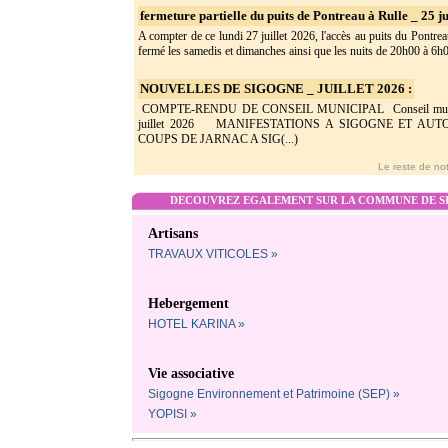
fermeture partielle du puits de Pontreau à Rulle _ 25 ju
A compter de ce lundi 27 juillet 2026, l'accès au puits du Pontrea
fermé les samedis et dimanches ainsi que les nuits de 20h00 à 6h0(
NOUVELLES DE SIGOGNE _ JUILLET 2026 :
COMPTE-RENDU DE CONSEIL MUNICIPAL Conseil munic
juillet 2026 MANIFESTATIONS A SIGOGNE ET AU
COUPS DE JARNAC A SIG(...)
Le reste de not
DECOUVREZ EGALEMENT SUR LA COMMUNE DE SI
Artisans
TRAVAUX VITICOLES »
Hebergement
HOTEL KARINA »
Vie associative
Sigogne Environnement et Patrimoine (SEP) »
YOPISI »