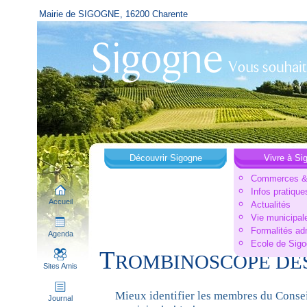
Mairie de SIGOGNE, 16200 Charente
Découvrir Sigogne
Vivre à Si
Commerces & 
Infos pratique
Accueil
Actualités
Vie municipal
Formalités ad
Agenda
Ecole de Sig
T
ROMBINOSCOPE DES
Sites Amis
Mieux identifier les membres du Conse
Journal