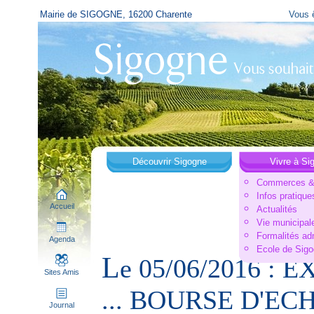
Mairie de SIGOGNE, 16200 Charente
Vous ê
Découvrir Sigogne
Vivre à Si
Commerces & 
Infos pratique
Accueil
Actualités
Vie municipal
Formalités ad
Agenda
Ecole de Sig
L
e 05/06/2016 :
Sites Amis
... BOURSE D'EC
Journal