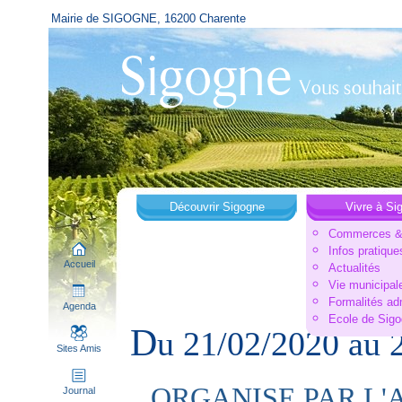
Mairie de SIGOGNE, 16200 Charente
Découvrir Sigogne
Vivre à Si
Commerces & 
Infos pratique
Accueil
Actualités
Vie municipal
Formalités ad
Agenda
Ecole de Sig
D
u 21/02/2020 au
Sites Amis
ORGANISE PAR L'
Journal