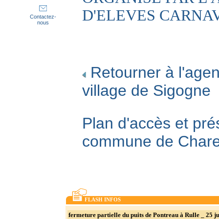
D'ELEVES CARNA
Contactez-
nous
Retourner à l'agen
village de Sigogne
Plan d'accès et pré
commune de Char
FLASH INFOS
fermeture partielle du puits de Pontreau à Rulle _ 25 ju