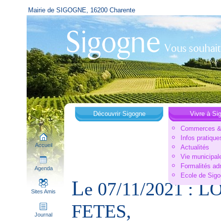
Mairie de SIGOGNE, 16200 Charente
Découvrir Sigogne
Vivre à Si
Commerces & 
Infos pratique
Accueil
Actualités
Vie municipal
Formalités ad
Agenda
Ecole de Sig
L
e 07/11/2021 :
Sites Amis
FETES,
Journal