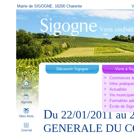
Mairie de SIGOGNE, 16200 Charente
V
Découvrir Sigogne
Vivre à Si
Commerces & 
Infos pratique
Accueil
Actualités
Vie municipal
Formalités ad
Agenda
Ecole de Sig
D
u 22/01/2011 au
Sites Amis
GENERALE DU C
Journal