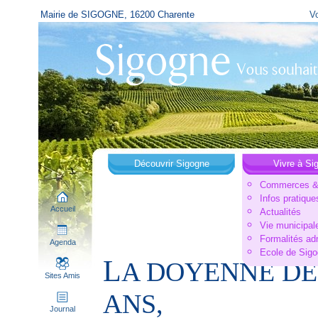
Mairie de SIGOGNE, 16200 Charente
Vo
Découvrir Sigogne
Vivre à Si
Commerces & 
Infos pratique
Accueil
Actualités
Vie municipal
Formalités ad
Agenda
Ecole de Sig
L
A DOYENNE DE 
Sites Amis
ANS,
Journal