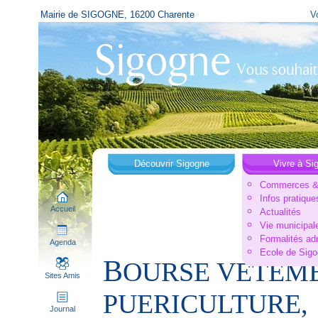
Mairie de SIGOGNE, 16200 Charente
V
Découvrir Sigogne
Vivre à Si
Commerces & 
Infos pratique
Accueil
Actualités
Vie municipal
Formalités ad
Agenda
Ecole de Sig
B
OURSE VETEME
Sites Amis
PUERICULTURE,
Journal