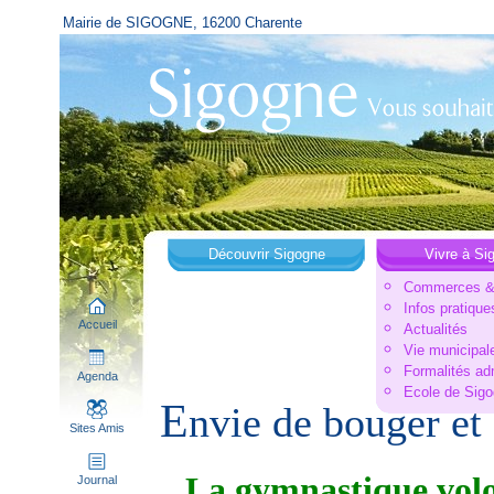
Mairie de SIGOGNE, 16200 Charente
Découvrir Sigogne
Vivre à Si
Commerces & 
Infos pratique
Accueil
Actualités
Vie municipal
Formalités ad
Agenda
Ecole de Sig
E
nvie de bouger et 
Sites Amis
La gymnastique volon
Journal