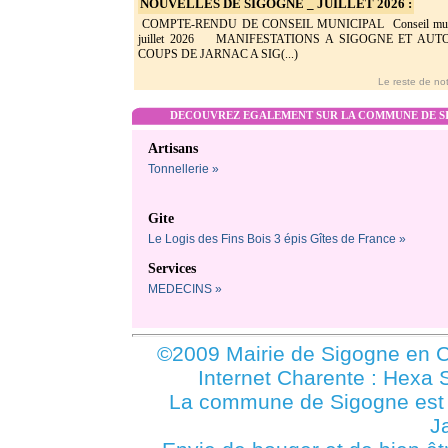
NOUVELLES DE SIGOGNE _ JUILLET 2026 :
COMPTE-RENDU DE CONSEIL MUNICIPAL Conseil munic
juillet 2026 MANIFESTATIONS A SIGOGNE ET AU
COUPS DE JARNAC A SIG(...)
Le reste de not
DECOUVREZ EGALEMENT SUR LA COMMUNE DE SI
Artisans
Tonnellerie »
Gite
Le Logis des Fins Bois 3 épis Gîtes de France »
Services
MEDECINS »
©2009 Mairie de Sigogne en C
Internet Charente : Hexa 
La commune de Sigogne es
J