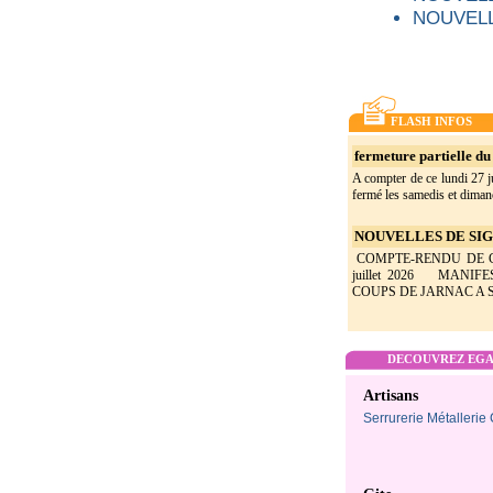
NOUVELL
FLASH INFOS
fermeture partielle du 
A compter de ce lundi 27 ju
fermé les samedis et dimanc
NOUVELLES DE SIGO
COMPTE-RENDU DE CON
juillet 2026 MANIF
COUPS DE JARNAC A SI
DECOUVREZ EGAL
Artisans
Serrurerie Métallerie