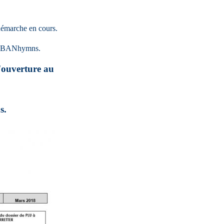
 démarche en cours.
 URBANhymns.
d'ouverture au
s.