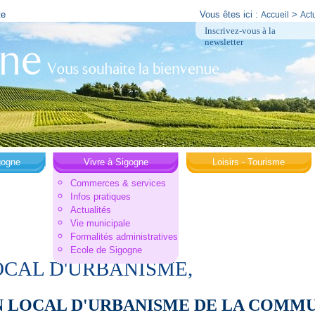
te
Vous êtes ici :
>
Accueil
Act
Inscrivez-vous à la
newsletter
gogne
Vivre à Sigogne
Loisirs - Tourisme
Commerces & services
Infos pratiques
Actualités
Vie municipale
Formalités administratives
Ecole de Sigogne
OCAL D'URBANISME,
N LOCAL D'URBANISME DE LA COMM