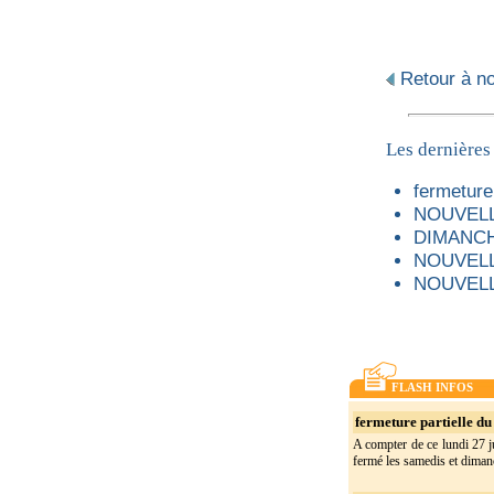
Retour à not
Les dernières
fermeture 
NOUVELL
DIMANCH
NOUVELL
NOUVELL
FLASH INFOS
fermeture partielle du 
A compter de ce lundi 27 ju
fermé les samedis et dimanc