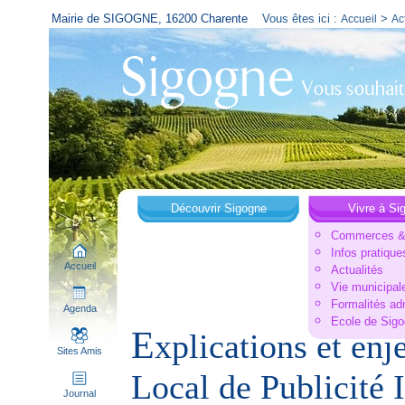
Mairie de SIGOGNE, 16200 Charente
Vous êtes ici :
>
Accueil
Ac
Découvrir Sigogne
Vivre à Si
Commerces & 
Infos pratique
Accueil
Actualités
Vie municipal
Formalités ad
Agenda
Ecole de Sig
E
xplications et en
Sites Amis
Local de Publicité
Journal