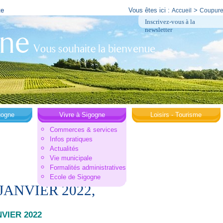
te
Vous êtes ici :
>
Accueil
Coupure
Inscrivez-vous à la
newsletter
gogne
Vivre à Sigogne
Loisirs - Tourisme
Commerces & services
Infos pratiques
Actualités
Vie municipale
Formalités administratives
Ecole de Sigogne
 JANVIER 2022,
NVIER 2022