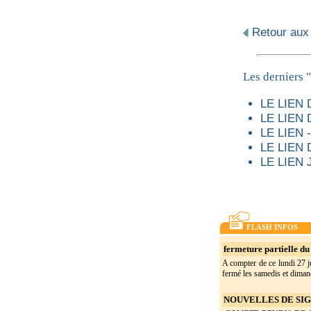
Retour aux
Les derniers "
LE LIEN
LE LIEN
LE LIEN
LE LIEN
LE LIEN 
FLASH INFOS
fermeture partielle du 
A compter de ce lundi 27 ju
fermé les samedis et dimanc
NOUVELLES DE SIGO