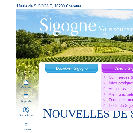
Mairie de SIGOGNE, 16200 Charente
Découvrir Sigogne
Vivre à Si
Commerces & 
Infos pratique
Accueil
Actualités
Vie municipal
Formalités ad
Agenda
Ecole de Sig
N
OUVELLES DE S
Sites Amis
Journal