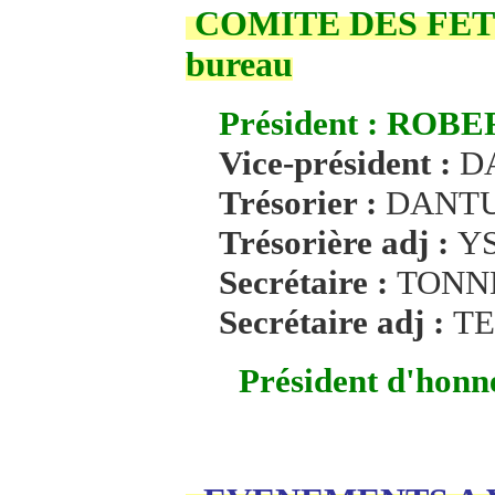
COMITE DES FETE
bureau
Président :
ROBER
Vice-président :
D
Trésorier :
DANTU
Trésorière adj :
YS
Secrétaire :
TONN
Secrétaire adj :
TE
Président d'honne