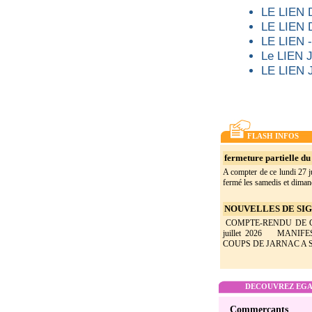
LE LIEN
LE LIEN
LE LIEN
Le LIEN 
LE LIEN 
FLASH INFOS
fermeture partielle du 
A compter de ce lundi 27 ju
fermé les samedis et dimanc
NOUVELLES DE SIGO
COMPTE-RENDU DE CON
juillet 2026 MANIF
COUPS DE JARNAC A SI
DECOUVREZ EGAL
Commerçants