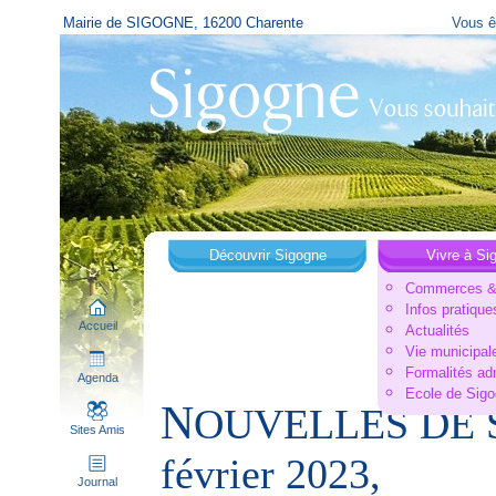
Mairie de SIGOGNE, 16200 Charente
Vous ê
Découvrir Sigogne
Vivre à Si
Commerces & 
Infos pratique
Accueil
Actualités
Vie municipal
Formalités ad
Agenda
Ecole de Sig
N
OUVELLES DE S
Sites Amis
février 2023,
Journal