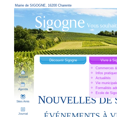
Mairie de SIGOGNE, 16200 Charente
Découvrir Sigogne
Vivre à Si
Commerces & 
Infos pratique
Accueil
Actualités
Vie municipal
Formalités ad
Agenda
Ecole de Sig
N
OUVELLES DE 
Sites Amis
ÉVÉNEMENTS À V
Journal