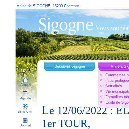
Mairie de SIGOGNE, 16200 Charente
Découvrir Sigogne
Vivre à Si
Commerces & 
Infos pratique
Accueil
Actualités
Vie municipal
Formalités ad
Agenda
Ecole de Sig
L
e 12/06/2022 :
Sites Amis
1er TOUR,
Journal