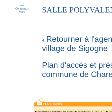
SALLE POLYVALE
Contactez-
nous
Retourner à l'agen
village de Sigogne
Plan d'accès et pré
commune de Char
FLASH INFOS
fermeture partielle du puits de Pontreau à Rulle _ 25 ju